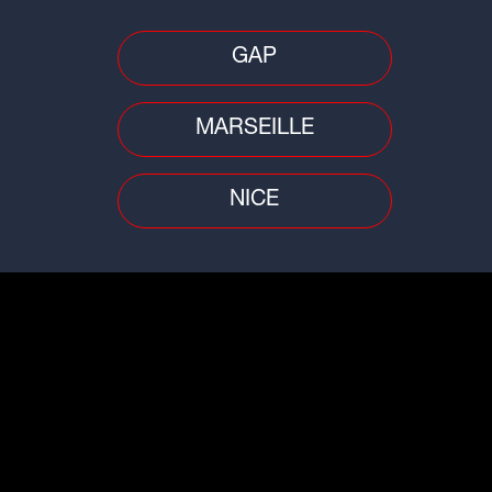
fre
Ain/Rhône : une femme de 71 ans
Ain
et
portée disparue, son corps retrouvé
tou
GAP
MARSEILLE
NICE
Faits divers
Trafi
st :
Ain : deux incendies en quelques
Wee
heures, une maison en partie
d'A
détruite
rou