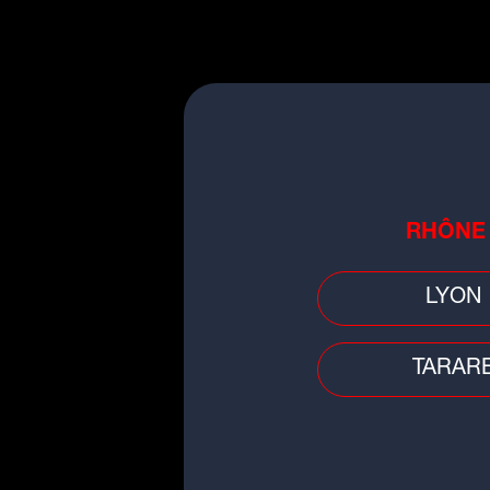
Faits divers
Auvergne-Rhône-Alpes : pensan
avoir réalisé un joli coup, les
cambrioleurs tombent...
RHÔNE
LYON
TARAR
Faits divers
Décès d'un garçon de 3 ans à Ly
la mère placée en détention
provisoire