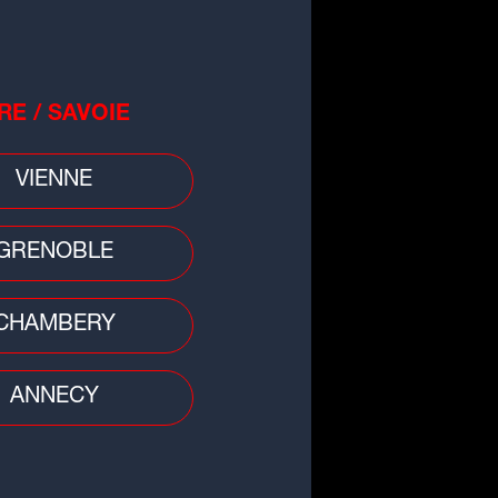
RE / SAVOIE
o
VIENNE
burants : bonne nouvelle, les
x à la pompe repartent à la
sse
GRENOBLE
CHAMBERY
ANNECY
 divers