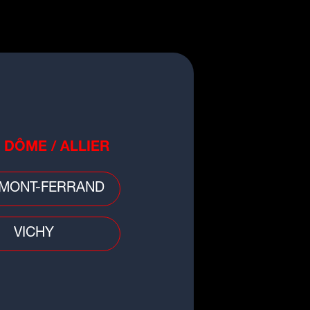
o
cule : retour de la vigilance
nge en Auvergne-Rhône-Alpes
 DÔME / ALLIER
MONT-FERRAND
VICHY