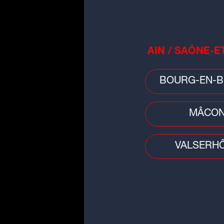
AIN / SAÔNE-E
BOURG-EN-B
MÂCO
VALSERH
Idée sortie