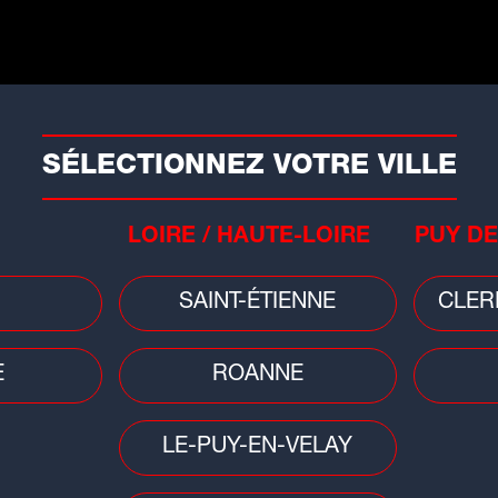
Faits divers
Mété
t
Saint-Étienne : un bâtiment
Cani
fragilisé après un incendie
ora
SÉLECTIONNEZ VOTRE VILLE
LOIRE / HAUTE-LOIRE
PUY DE
SAINT-ÉTIENNE
CLER
E
ROANNE
Sciences
on :
Éclipse du 12 août : une soirée
spéciale à Vulcania pour vivre le
LE-PUY-EN-VELAY
spectacle...