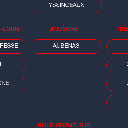
YSSINGEAUX
T-LOIRE
ARDÈCHE
ISÈ
Cons
RESSE
AUBENAS
Car
pri
bai
N
ÔNE
Faits divers
Faits
GOLD GRAND SUD