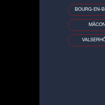
Plus d'infos sur le site
rest
BOURG-EN-B
Suivez-nous aussi sur l
Radio
,
Instagram max
MÂCO
LinkedIn Max Radio
.
Téléchargez gratuiteme
VALSERH
Store
ou
Google Play
.
Gagnez vos formules
téléphérique à Gren
Remplissez le formulaire ci-dessous 