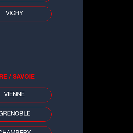
VICHY
gnez vos places pour GF38 vs
tz
RE / SAVOIE
VIENNE
GRENOBLE
s Aventuriers de l'Été Perdu :
gnez des cadeaux avec Radio
OOP !