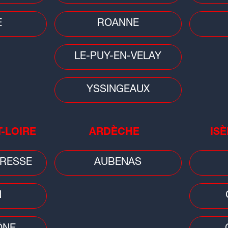
E
ROANNE
LE-PUY-EN-VELAY
Ga
Me
YSSINGEAUX
T-LOIRE
ARDÈCHE
ISÈ
RESSE
AUBENAS
N
Le
ga
SC