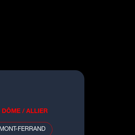
QUES
HOROSCOOP
PODCASTS
ACCUEIL
INFOS
RADIO
RUBRIQUES
HOROSCOOP
PODCASTS
gnez vos entrées pour France
entures au Fort de Bron
 DÔME / ALLIER
MONT-FERRAND