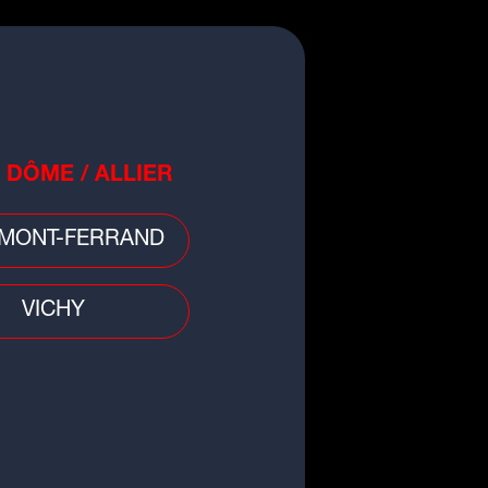
 DÔME / ALLIER
gnez votre barbecue avec Le
MONT-FERRAND
ulois à l'occasion du Tour de
ance Femmes
VICHY