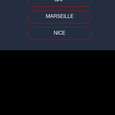
GAP
MARSEILLE
NICE
tez le Réveil Impact entre 6h et 10h sur
ment jeu de l'animateur, appelez le
ard 04 72 85 67 55
u 10/06/2024 au 14/06/2024)
s sur le site
festival-
tion/grands-concerts/stars-80