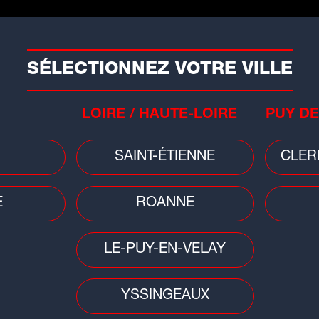
ntemporels, Gilbert Montagné incarne
 vivre. Son énergie sur scène et sa passion
t instantanément le public. Avec lui,
SÉLECTIONNEZ VOTRE VILLE
 voyage sensoriel où se mêlent émotions
LOIRE / HAUTE-LOIRE
PUY DE
déjà conquis plus de 4,5 millions de
r la scène du Printemps de Pérouges :
Ga
SAINT-ÉTIENNE
CLER
tte décennie emblématique.
Ga
Fr
ile, Mario & Jean-Louis), Jean-Pierre
E
ROANNE
ernandez, Vivien Savage, Zoug Machine
y, Début de Soirée (William), Joniece
LE-PUY-EN-VELAY
prit des années 80 !
YSSINGEAUX