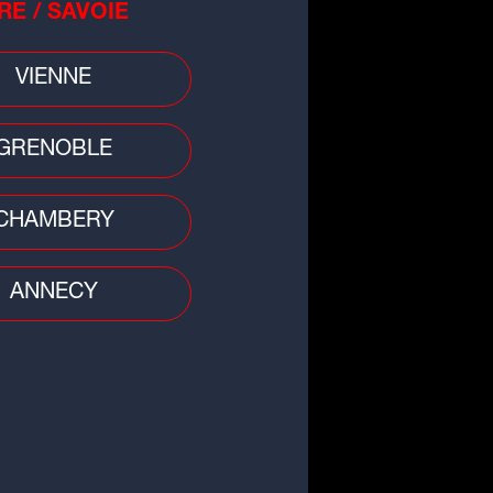
RE / SAVOIE
VIENNE
GRENOBLE
CHAMBERY
gnez votre barbecue avec Le
ulois à l'occasion du Tour de
ance Femmes
ANNECY