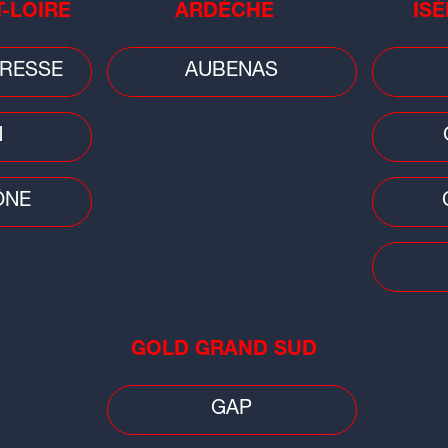
T-LOIRE
ARDÈCHE
ISÈ
er et les résultats des matchs en
cliquant ici
RESSE
AUBENAS
, 1er supporter de l'ASSE
le site
asse.fr
N
les réseaux sociaux :
Radio SCOOP
,
Instagram radioscoop
,
TikTok
ÔNE
Ga
t radioscoop
,
X RadioSCOOPOff
,
Ga
t
LinkedIn Radio SCOOP
.
Fr
ent l'application Radio SCOOP sur
y
.
GOLD GRAND SUD
énements... Soyez informés avant
GAP
letter Radio SCOOP
.