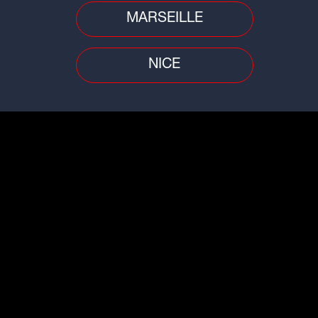
MARSEILLE
tale et sans réserve du règlement régissant les jeux et concours de
NICE
LUM - 28, Quai Gailleton / 13, rue Laurencin - 69002 LYON. Jeu
Voir le règlement
SUIVEZ-NOUS SUR :
CONTACTEZ-NOUS
|
MENTIONS LEGALES
|
CONFIDENTIALITE