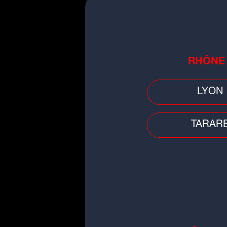
RHÔNE
Cette semaine, Radio
LYON
football pour le match 
26 mai 2026 à 20h45, au
Étienne.
TARAR
Pour jouer et gagner, é
journée, et au lancement 
(jeu antenne d
Jouez aussi en remplis