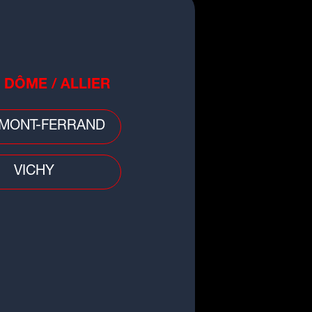
 DÔME / ALLIER
gnez vos places pour GF38 vs
tz
MONT-FERRAND
VICHY
s Aventuriers de l'Été Perdu :
gnez des cadeaux avec Radio
OOP !