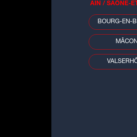
AIN / SAÔNE-E
Consultez le calendri
BOURG-EN-B
Radio SCOOP
Plus d'infos sur l'ASSE sur 
MÂCO
Suivez-nous aussi sur 
Loire - Haute Loire
VALSERH
radioscoopoff
,
Snapcha
YouTube RadioSCOOP
e
Téléchargez gratuitem
App Store
ou
Google Pla
Cadeaux, concerts, év
tout le monde !
Abonnez-vous à la
news