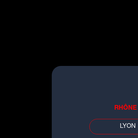
Agenda
Rendez-vous dimanch
Karting à Saint-Laure
Participez à la grande fi
challenge de Kart en rel
Au programme :
- 8h30 : Accueil - Café 
RHÔNE
minerve, casque et gants
- Briefing des pilotes as
LYON
- Location d'un Super Ka
Karting de 3h sur Circuit