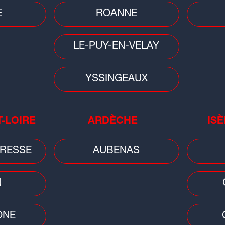
ronométrées
E
ROANNE
le de départ
arting en relais NON-STOP !
LE-PUY-EN-VELAY
e des Trophées et Champagne !
juillet 2025 à 8h30 à Actua Karting à
YSSINGEAUX
t-Laurent-de-Mure
 équipe (Règlement d'un acompte de 100
T-LOIRE
ARDÈCHE
ISÈ
e de 299 euros sera réglé le jour J +
Location d'un Super Kart + Equipements
RESSE
AUBENAS
asque et gants))
s : Mesurer plus 1m50 et avoir 15 ans
un adulte responsable.
N
s sur le site
actua-organisation.fr
ÔNE