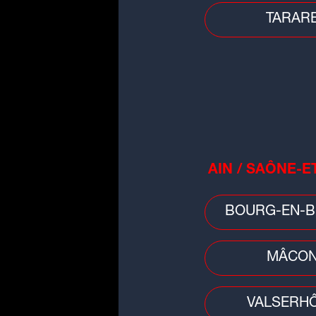
* 40 minutes - Essais Ch
TARAR
* Détermination de la gril
* 3 heures - Course de K
- 13h30 : Podium, Remis
Rendez-vous dimanche 6 
Sain
Infos pratiques
- Tarifs : 399 euros par
AIN / SAÔNE-E
euros en ligne, le sold
compris dans le tarif : 
BOURG-EN-B
(Combinaison, minerve, c
- Conditions spécifique
minimum, accompagné d'
MÂCO
Plus d'infos et inscription
VALSERH