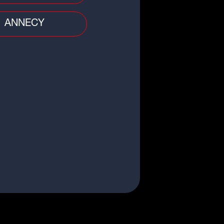
nda
ANNECY
me Course de côte du Mont-
re Chambon-sur-Lac
nda
ail Castelpontin