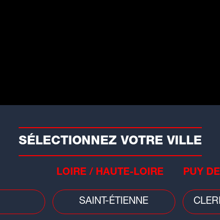
Age
Soi
Actua Karting
acc
e 6 juillet 2025 à 8h30, à Actua
Cit
nt-de-Mure.
nale du Trophée Karting de Lyon dans un
ais de 3h NON-STOP !
SÉLECTIONNEZ VOTRE VILLE
- Équipement des pilotes : Combinaison,
LOIRE / HAUTE-LOIRE
PUY DE
Age
suré par un moniteur professionnel
"Le
SAINT-ÉTIENNE
CLER
une
rt (390 cc - 4 temps) pour une session
Lu
 Karting Compétition :