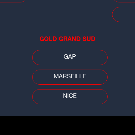
st partenaire de l'événement
Age
66è
Do
GOLD GRAND SUD
GAP
MARSEILLE
Agenda
Age
NICE
Episode
La 3e Édition de la SANCY ARC-EN-
Tr
CIEL