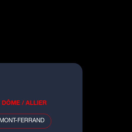
nda
rées Open Air : l'événement
robranche de l'été à Lyon chez
y Aventure
 DÔME / ALLIER
nda
 Cabaret de la Louve Celeste"
MONT-FERRAND
 production du 42e Son et
mière