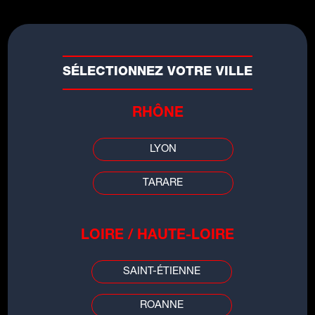
SÉLECTIONNEZ VOTRE VILLE
RHÔNE
LYON
TARARE
LOIRE / HAUTE-LOIRE
Agenda
SAINT-ÉTIENNE
ROANNE
Les Wednesday Bastille Set