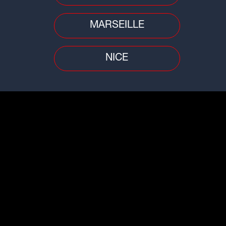
MARSEILLE
NICE
Age
La 
CIE
Age