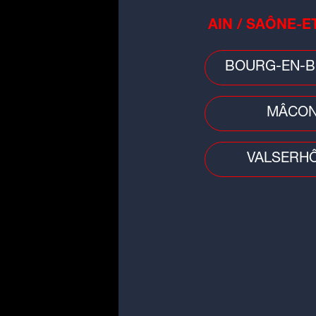
AIN / SAÔNE-E
Événement gratuit et ouve
Accès facile en train (
Haute-Loire…)
BOURG-EN-B
Nombreux parkings gratu
piscine)
MÂCO
Rendez-vous vendredi 19 
VALSERH
Plus d'infos sur le site
le
Radio SCOOP e