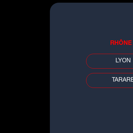
de l'association commerc
Samedi 20 juin : ouvert
exposants extérieurs
Animations & temps fort
RHÔNE
Braderie toute la journée
Corrida Appelouse le sa
LYON
Fête de la Musique le sa
Un événement ancré loc
TARAR
Avec plus de 40 ans d'ex
est un rendez-vous histo
organisé depuis 4 ans
Appelouse.
Public & accès