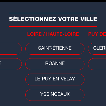
iale
ure aux commerçants non adhérents et
SÉLECTIONNEZ VOTRE VILLE
s
LOIRE / HAUTE-LOIRE
PUY DE
medi après-midi
SAINT-ÉTIENNE
CLER
medi soir
alement
E
ROANNE
istence, la Grande Braderie de Firminy
LE-PUY-EN-VELAY
rique et incontournable du territoire,
 en collaboration avec la Corrida
YSSINGEAUX