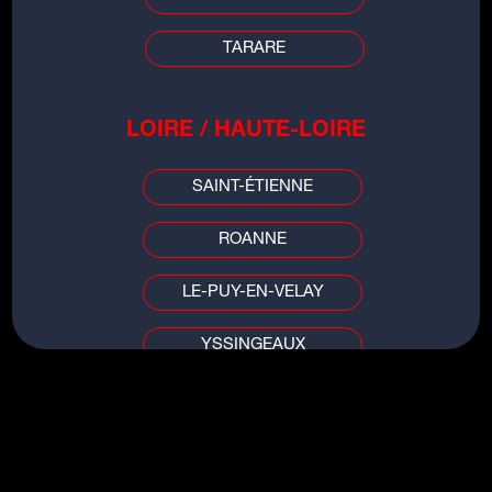
Les Wednesday Bastille Set
TARARE
LOIRE / HAUTE-LOIRE
SAINT-ÉTIENNE
ROANNE
Agenda
LE-PUY-EN-VELAY
Soirées Open Air : l'événement
accrobranche de l'été à Lyon chez
City Aventure
YSSINGEAUX
PUY DE DÔME / ALLIER
CLERMONT-FERRAND