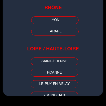
RHÔNE
LES INFOS DE
GRENOBLE
LYON
TARARE
00:00
00:00
LOIRE / HAUTE-LOIRE
SAINT-ÉTIENNE
ROANNE
TITRES DU MÊME ARTISTE
LE-PUY-EN-VELAY
VOCATION
YSSINGEAUX
LA SINGLE