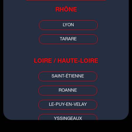
RHÔNE
LES INFOS DE
GRENOBLE
LYON
TARARE
00:00
00:00
LOIRE / HAUTE-LOIRE
SAINT-ÉTIENNE
ROANNE
TITRES DU MÊME ARTISTE
LE-PUY-EN-VELAY
SOON
YSSINGEAUX
GHOSTS