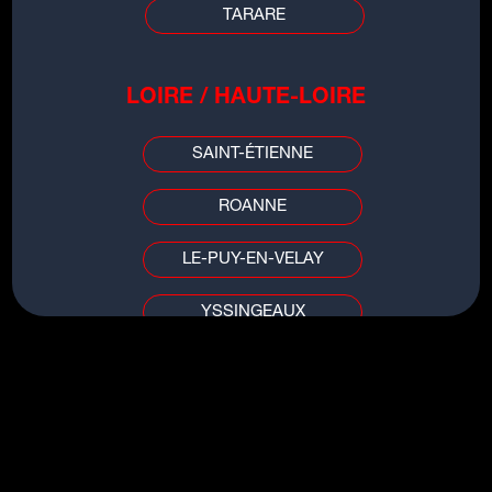
TARARE
LOIRE / HAUTE-LOIRE
SAINT-ÉTIENNE
Agenda
ROANNE
Soirées Open Air : l'événement
accrobranche de l'été à Lyon chez
LE-PUY-EN-VELAY
City Aventure
YSSINGEAUX
PUY DE DÔME / ALLIER
CLERMONT-FERRAND