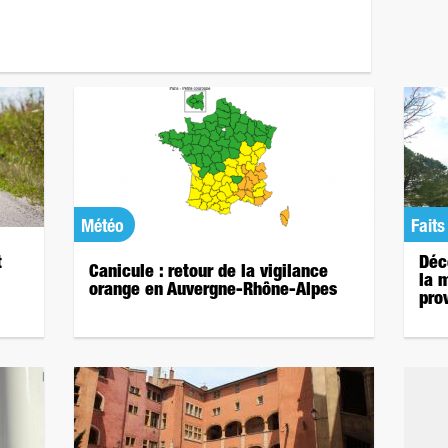
Météo
Faits
t
Déc
Canicule : retour de la vigilance
la 
orange en Auvergne-Rhône-Alpes
pro