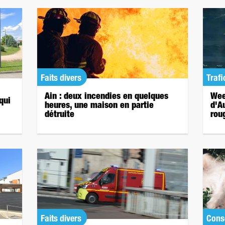
Faits divers
Trafi
Ain : deux incendies en quelques
Wee
qui
heures, une maison en partie
d'A
détruite
rou
Faits divers
Cons