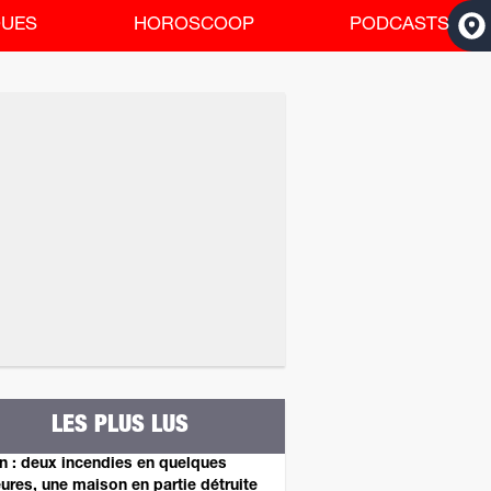
QUES
HOROSCOOP
PODCASTS
ACCUEIL
INFOS
RADIO
RUBRIQUES
HOROSCOOP
PODCASTS
LES PLUS LUS
n : deux incendies en quelques
ures, une maison en partie détruite