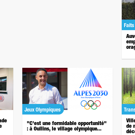
Faits
Auv
emp
orag
Jeux Olympiques
Tran
gade
Vil
"C'est une formidable opportunité"
e
de 
: à Oullins, le village olympique...
déc