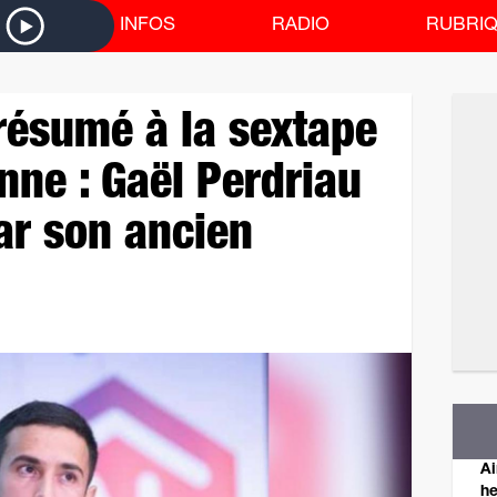
P
INFOS
RADIO
RUBRI
résumé à la sextape
nne : Gaël Perdriau
ar son ancien
Ai
he