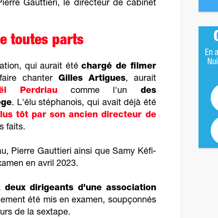
ierre Gauttieri, le directeur de cabinet
e toutes parts
En a
Nui
ation, qui aurait été
chargé de filmer
faire chanter
Gilles Artigues
, aurait
ël Perdriau
comme l'un
des
ège
. L'élu stéphanois, qui avait déjà été
lus tôt par son ancien directeur de
s faits.
u, Pierre Gauttieri ainsi que Samy Kéfi-
xamen en avril 2023.
3,
deux dirigeants d'une association
alement été mis en examen, soupçonnés
urs de la sextape.