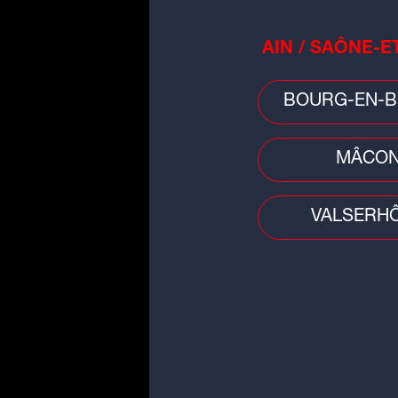
grâce et de féérie.
Durée du spectacle : 1h30.
AIN / SAÔNE-E
Petite restauration (ba
BOURG-EN-B
bonbons, friandises, bois
dans l'univers festif du spe
MÂCO
Pour jouer et gagner, é
journée, et au lancemen
stand
VALSERH
(jeu antenne d
Plus d'infos sur le site
cir
Suivez-nous aussi sur l
SCOOP Lyon
,
Instagra
Snapchat radioscoop
RadioSCOOP
et
LinkedI