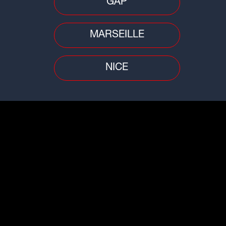
GAP
ent l'application Radio SCOOP sur
y
.
MARSEILLE
énements... Soyez informés avant
NICE
letter Radio SCOOP
.
tale et sans réserve du règlement régissant les jeux et concours de
LUM - 28, Quai Gailleton / 13, rue Laurencin - 69002 LYON. Jeu
Voir le règlement
SUIVEZ-NOUS SUR :