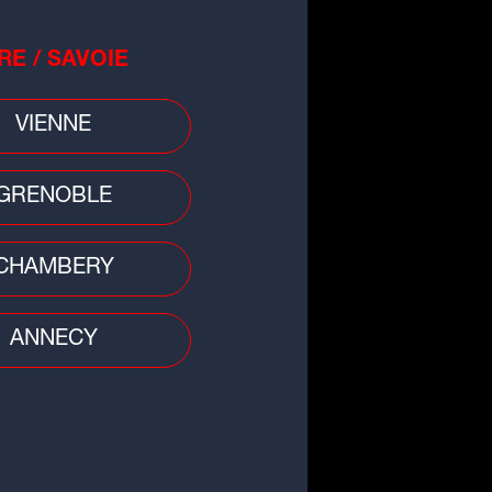
RE / SAVOIE
VIENNE
GRENOBLE
gnez vos places pour ASSE vs
CHAMBERY
63
ANNECY