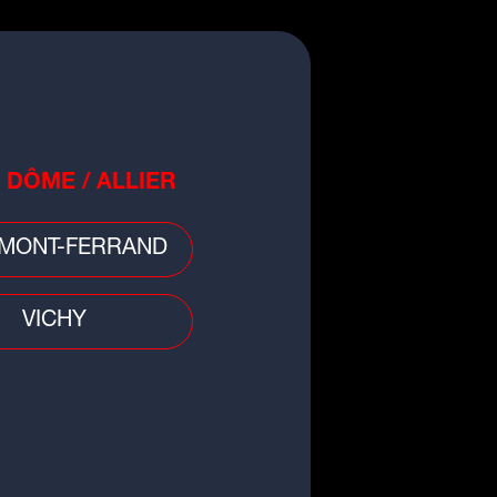
gnez vos places pour GF38 vs
tz
 DÔME / ALLIER
MONT-FERRAND
VICHY
s Aventuriers de l'Été Perdu :
gnez des cadeaux avec Radio
OOP !